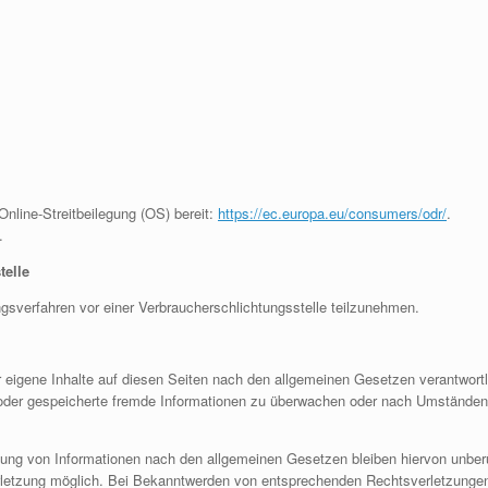
Online-Streitbeilegung (OS) bereit:
https://ec.europa.eu/consumers/odr/
.
.
telle
gungsverfahren vor einer Verbraucherschlichtungsstelle teilzunehmen.
 eigene Inhalte auf diesen Seiten nach den allgemeinen Gesetzen verantwortl
te oder gespeicherte fremde Informationen zu überwachen oder nach Umständen z
ung von Informationen nach den allgemeinen Gesetzen bleiben hiervon unberüh
rletzung möglich. Bei Bekanntwerden von entsprechenden Rechtsverletzungen