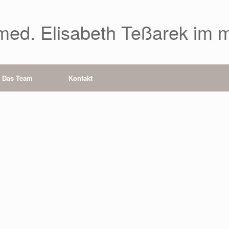
 med. Elisabeth Teßarek im 
Das Team
Kontakt