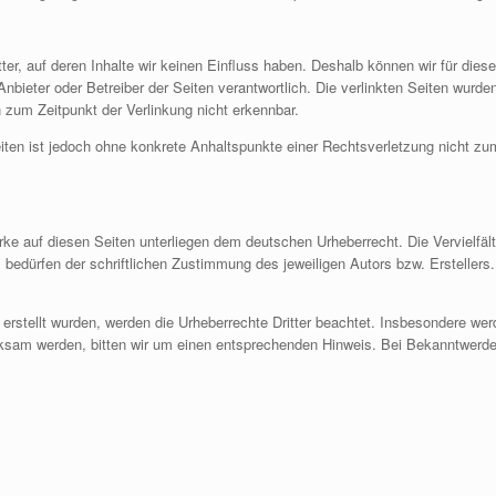
ter, auf deren Inhalte wir keinen Einfluss haben. Deshalb können wir für di
ge Anbieter oder Betreiber der Seiten verantwortlich. Die verlinkten Seiten wur
 zum Zeitpunkt der Verlinkung nicht erkennbar.
Seiten ist jedoch ohne konkrete Anhaltspunkte einer Rechtsverletzung nicht 
erke auf diesen Seiten unterliegen dem deutschen Urheberrecht. Die Vervielfält
edürfen der schriftlichen Zustimmung des jeweiligen Autors bzw. Erstellers.
r erstellt wurden, werden die Urheberrechte Dritter beachtet. Insbesondere wer
ksam werden, bitten wir um einen entsprechenden Hinweis. Bei Bekanntwerden