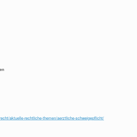
gen
cht/aktuelle-rechtliche-themen/aerztliche-schweigepflicht/